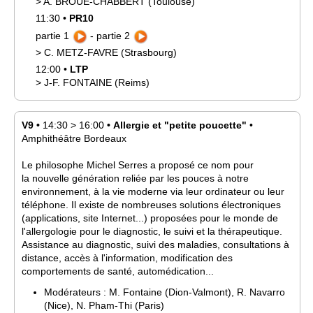
>
A.
BROUE-CHABBERT
(Toulouse)
11:30
•
PR10
partie 1
-
partie 2
>
C.
METZ-FAVRE
(Strasbourg)
12:00
•
LTP
>
J-F.
FONTAINE
(Reims)
V9
•
14:30
>
16:00
•
Allergie et "petite poucette"
•
Amphithéâtre Bordeaux
Le philosophe Michel Serres a proposé ce nom pour
la nouvelle génération reliée par les pouces à notre
environnement, à la vie moderne via leur ordinateur ou leur
téléphone. Il existe de nombreuses solutions électroniques
(applications, site Internet...) proposées pour le monde de
l'allergologie pour le diagnostic, le suivi et la thérapeutique.
Assistance au diagnostic, suivi des maladies, consultations à
distance, accès à l'information, modification des
comportements de santé, automédication...
Modérateurs :
M.
Fontaine
(Dion-Valmont)
,
R.
Navarro
(Nice)
,
N.
Pham-Thi
(Paris)