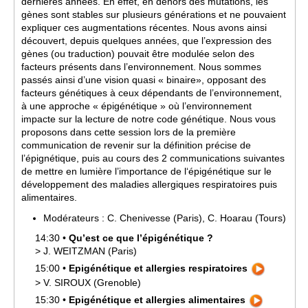
dernières années. En effet, en dehors des mutations, les
gènes sont stables sur plusieurs générations et ne pouvaient
expliquer ces augmentations récentes. Nous avons ainsi
découvert, depuis quelques années, que l’expression des
gènes (ou traduction) pouvait être modulée selon des
facteurs présents dans l’environnement. Nous sommes
passés ainsi d’une vision quasi « binaire», opposant des
facteurs génétiques à ceux dépendants de l’environnement,
à une approche « épigénétique » où l’environnement
impacte sur la lecture de notre code génétique. Nous vous
proposons dans cette session lors de la première
communication de revenir sur la définition précise de
l’épignétique, puis au cours des 2 communications suivantes
de mettre en lumière l’importance de l‘épigénétique sur le
développement des maladies allergiques respiratoires puis
alimentaires.
Modérateurs :
C.
Chenivesse
(Paris)
,
C.
Hoarau
(Tours)
14:30
•
Qu’est ce que l’épigénétique ?
>
J.
WEITZMAN
(Paris)
15:00
•
Epigénétique et allergies respiratoires
>
V.
SIROUX
(Grenoble)
15:30
•
Epigénétique et allergies alimentaires