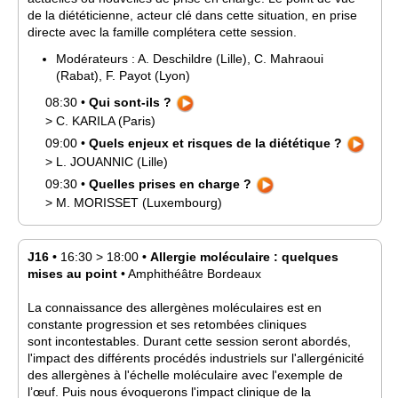
de la diététicienne, acteur clé dans cette situation, en prise
directe avec la famille complétera cette session.
Modérateurs :
A.
Deschildre
(Lille)
,
C.
Mahraoui
(Rabat)
,
F.
Payot
(Lyon)
08:30
•
Qui sont-ils ?
>
C.
KARILA
(Paris)
09:00
•
Quels enjeux et risques de la diététique ?
>
L.
JOUANNIC
(Lille)
09:30
•
Quelles prises en charge ?
>
M.
MORISSET
(Luxembourg)
J16
•
16:30
>
18:00
•
Allergie moléculaire : quelques
mises au point
•
Amphithéâtre Bordeaux
La connaissance des allergènes moléculaires est en
constante progression et ses retombées cliniques
sont incontestables. Durant cette session seront abordés,
l'impact des différents procédés industriels sur l'allergénicité
des allergènes à l'échelle moléculaire avec l'exemple de
l’œuf. Puis nous évoquerons l'impact clinique de la