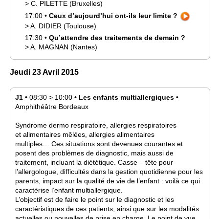
>
C.
PILETTE
(Bruxelles)
17:00
•
Ceux d’aujourd’hui ont-ils leur limite ?
>
A.
DIDIER
(Toulouse)
17:30
•
Qu’attendre des traitements de demain ?
>
A.
MAGNAN
(Nantes)
Jeudi 23 Avril 2015
J1
•
08:30
>
10:00
•
Les enfants multiallergiques
•
Amphithéâtre Bordeaux
Syndrome dermo respiratoire, allergies respiratoires
et alimentaires mêlées, allergies alimentaires
multiples… Ces situations sont devenues courantes et
posent des problèmes de diagnostic, mais aussi de
traitement, incluant la diététique. Casse – tête pour
l’allergologue, difficultés dans la gestion quotidienne pour les
parents, impact sur la qualité de vie de l’enfant : voilà ce qui
caractérise l’enfant multiallergique.
L’objectif est de faire le point sur le diagnostic et les
caractéristiques de ces patients, ainsi que sur les modalités
actuelles ou nouvelles de prise en charge. Le point de vue