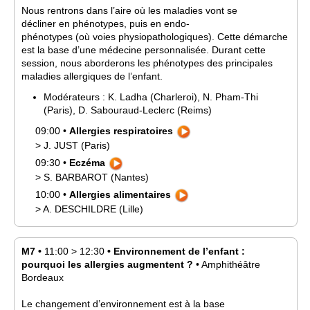
Nous rentrons dans l’aire où les maladies vont se
décliner en phénotypes, puis en endo-
phénotypes (où voies physiopathologiques). Cette démarche
est la base d’une médecine personnalisée. Durant cette
session, nous aborderons les phénotypes des principales
maladies allergiques de l’enfant.
Modérateurs :
K.
Ladha
(Charleroi)
,
N.
Pham-Thi
(Paris)
,
D.
Sabouraud-Leclerc
(Reims)
09:00
•
Allergies respiratoires
>
J.
JUST
(Paris)
09:30
•
Eczéma
>
S.
BARBAROT
(Nantes)
10:00
•
Allergies alimentaires
>
A.
DESCHILDRE
(Lille)
M7
•
11:00
>
12:30
•
Environnement de l’enfant :
pourquoi les allergies augmentent ?
•
Amphithéâtre
Bordeaux
Le changement d’environnement est à la base